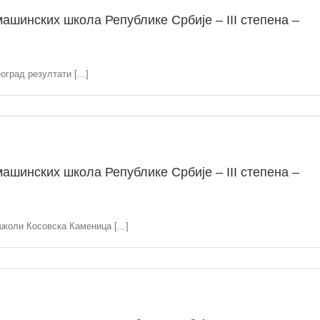
ашинских школа Републике Србије – III степена –
град резултати [...]
ашинских школа Републике Србије – III степена –
школи Косовска Каменица [...]