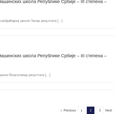
ашинских школа Републике Србије – III степена –
аобраћајној школи Чачак резултати [...]
ашинских школа Републике Србије – III степена –
коли Власотинце резултати [...]
Previous
1
2
3
Next