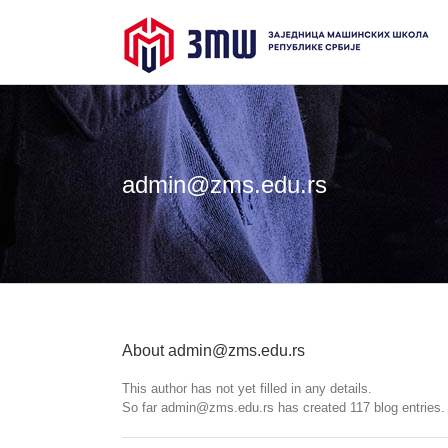
Skip
to
content
admin@zms.edu.rs
About
admin@zms.edu.rs
This author has not yet filled in any details.
So far admin@zms.edu.rs has created 117 blog entries.