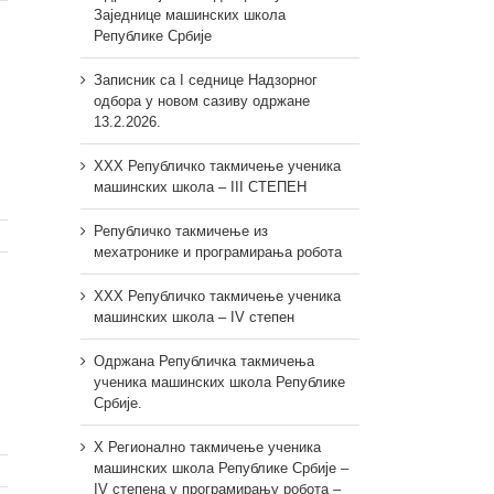
Заједнице машинских школа
Републике Србије
Записник са I седнице Надзорног
одбора у новом сазиву одржане
13.2.2026.
XXX Републичко такмичење ученика
машинских школа – III СТЕПЕН
Републичко такмичење из
мехатронике и програмирања робота
XXX Републичко такмичење ученика
машинских школа – IV степен
Одржана Републичка такмичења
ученика машинских школа Републике
Србије.
X Регионално такмичење ученика
машинских школа Републике Србије –
IV степена у програмирању робота –