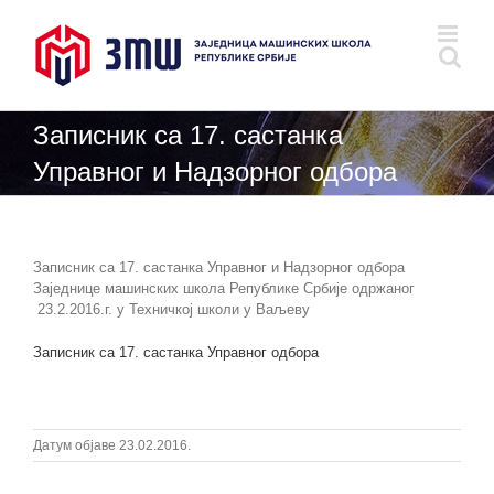
Skip
to
content
Записник са 17. састанка
Управног и Надзорног одбора
Записник са 17. састанка Управног и Надзорног одбора
Заједнице машинских школа Републике Србије одржаног
23.2.2016.г. у Техничкој школи у Ваљеву
Записник са 17. састанка Управног одбора
Датум објаве 23.02.2016.