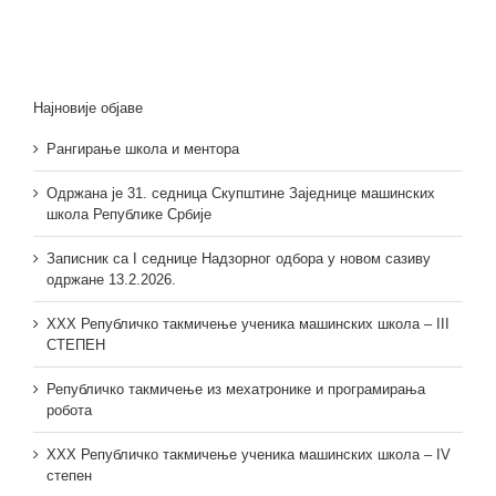
Најновије објаве
Рангирање школа и ментора
Одржана је 31. седница Скупштине Заједнице машинских
школа Републике Србије
Записник са I седнице Надзорног одбора у новом сазиву
одржане 13.2.2026.
XXX Републичко такмичење ученика машинских школа – III
СТЕПЕН
Републичко такмичење из мехатронике и програмирања
робота
XXX Републичко такмичење ученика машинских школа – IV
степен