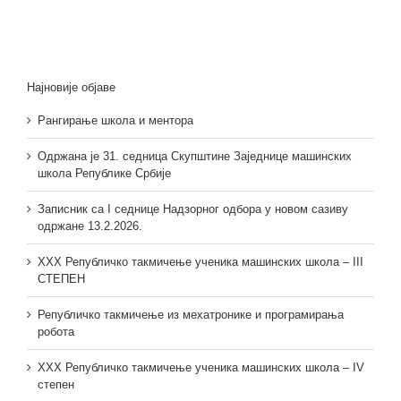
Најновије објаве
Рангирање школа и ментора
Одржана је 31. седница Скупштине Заједнице машинских
школа Републике Србије
Записник са I седнице Надзорног одбора у новом сазиву
одржане 13.2.2026.
XXX Републичко такмичење ученика машинских школа – III
СТЕПЕН
Републичко такмичење из мехатронике и програмирања
робота
XXX Републичко такмичење ученика машинских школа – IV
степен