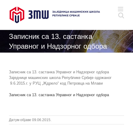
Skip
to
content
Записник са 13. састанка
Управног и Надзорног одбора
Записник са 13. састанка Управног и Надзорног одбора
Заједнице машинских школа Републике Србије одржаног
9.6.2015.г. у РУЦ „Ждрело“ код Петровца на Млави
Записник са 13. састанка Управног и Надзорног одбора
Датум објаве 09.06.2015.